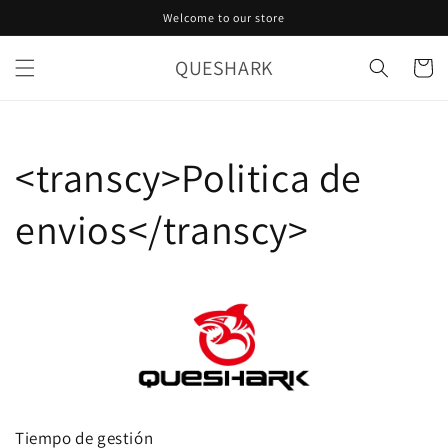
Ir
Welcome to our store
directamente
al contenido
QUESHARK
Carrito
<transcy>Politica de
envios</transcy>
Tiempo de gestión