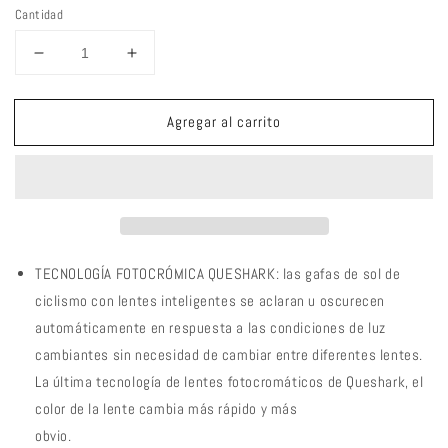
Cantidad
Reducir
Aumentar
cantidad
cantidad
para
para
Agregar al carrito
QE48
QE48
BS
BS
Queshark
Queshark
Gafas
Gafas
de
de
sol
sol
fotocromáticas
fotocromáticas
para
para
TECNOLOGÍA FOTOCRÓMICA QUESHARK: las gafas de sol de
hombres
hombres
ciclismo con lentes inteligentes se aclaran u oscurecen
Mujeres
Mujeres
automáticamente en respuesta a las condiciones de luz
Gafas
Gafas
cambiantes sin necesidad de cambiar entre diferentes lentes.
de
de
seguridad
seguridad
La última tecnología de lentes fotocromáticos de Queshark, el
para
para
color de la lente cambia más rápido y más
ciclismo
ciclismo
obvio.
Protección
Protección