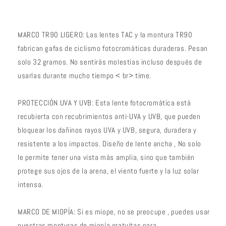
UV
UV
Deporte
Deporte
al
al
MARCO TR90 LIGERO: Las lentes TAC y la montura TR90
aire
aire
fabrican gafas de ciclismo fotocromáticas duraderas. Pesan
libre
libre
MTB
MTB
solo 32 gramos. No sentirás molestias incluso después de
Negro
Negro
usarlas durante mucho tiempo < br> time.
Rosa
Rosa
PROTECCIÓN UVA Y UVB: Esta lente fotocromática está
recubierta con recubrimientos anti-UVA y UVB, que pueden
bloquear los dañinos rayos UVA y UVB, segura, duradera y
resistente a los impactos. Diseño de lente ancha , No solo
le permite tener una vista más amplia, sino que también
protege sus ojos de la arena, el viento fuerte y la luz solar
intensa.
MARCO DE MIOPÍA: Si es miope, no se preocupe , puedes usar
nuestras monturas de miopía gratuitas para