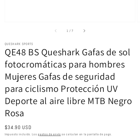
de
1
/
7
QUESHARK SPORTS
QE48 BS Queshark Gafas de sol
fotocromáticas para hombres
Mujeres Gafas de seguridad
para ciclismo Protección UV
Deporte al aire libre MTB Negro
Rosa
Precio
$34.90 USD
habitual
Impuesto incluido. Los
gastos de envío
se calculan en la pantalla de pago.