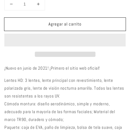
Reducir
Aumentar
cantidad
cantidad
para
para
Agregar al carrito
&lt;transcy&gt;QE54
&lt;transcy&gt;QE54
Negro
Negro
Rosa
Rosa
Gafas
Gafas
deportivas
deportivas
Gafas
Gafas
de
de
sol
sol
¡Nuevo en junio de 2021! ¡Primero el sitio web oficial!
polarizadas
polarizadas
para
para
Lentes HD: 3 lentes, lente principal con revestimiento, lente
bicicleta
bicicleta
polarizada gris, lente de visión nocturna amarilla. Todas las lentes
Gafas
Gafas
son resistentes a los rayos UV.
de
de
Cómoda montura: diseño aerodinámico, simple y moderno,
ciclismo
ciclismo
3
3
adecuado para la mayoría de las formas faciales; Material del
lentes
lentes
marco TR90, duradero y cómodo;
/
/
Paquete: caja de EVA, paño de limpieza, bolsa de tela suave, caja
juego&lt;/transcy&gt;
juego&lt;/transcy&gt;