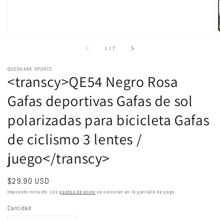
de
1
/
7
QUESHARK SPORTS
<transcy>QE54 Negro Rosa
Gafas deportivas Gafas de sol
polarizadas para bicicleta Gafas
de ciclismo 3 lentes /
juego</transcy>
Precio
$29.90 USD
habitual
Impuesto incluido. Los
gastos de envío
se calculan en la pantalla de pago.
Cantidad