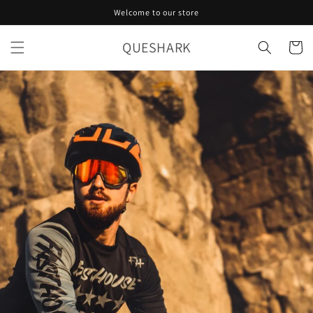
Pular
Welcome to our store
para o
conteúdo
QUESHARK
Carrinho