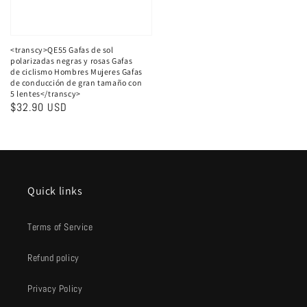
<transcy>QE55 Gafas de sol
polarizadas negras y rosas Gafas
de ciclismo Hombres Mujeres Gafas
de conducción de gran tamaño con
5 lentes</transcy>
Precio
$32.90 USD
habitual
Quick links
Terms of Service
Refund policy
Privacy Policy