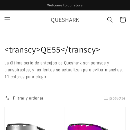
Ir
Welcome to our store
directamente
al contenido
QUESHARK
Carrito
Colección:
<transcy>QE55</transcy>
La última serie de anteojos de Queshark son porosos y
transpirables, y las lentes se actualizan para evitar manchas.
11 colores para elegir.
Filtrar y ordenar
11 productos