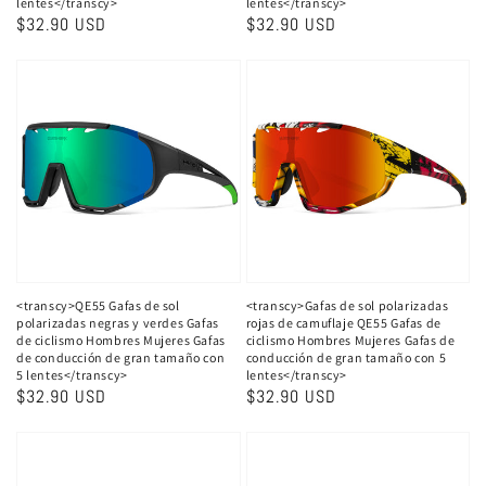
lentes</transcy>
lentes</transcy>
Precio
$32.90 USD
Precio
$32.90 USD
habitual
habitual
<transcy>QE55 Gafas de sol
<transcy>Gafas de sol polarizadas
polarizadas negras y verdes Gafas
rojas de camuflaje QE55 Gafas de
de ciclismo Hombres Mujeres Gafas
ciclismo Hombres Mujeres Gafas de
de conducción de gran tamaño con
conducción de gran tamaño con 5
5 lentes</transcy>
lentes</transcy>
Precio
$32.90 USD
Precio
$32.90 USD
habitual
habitual