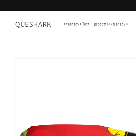
Vai
direttamente
ai contenuti
QUESHARK
<transcy>Tutti i prodotti</transcy>
Passa alle
informazioni
sul prodotto