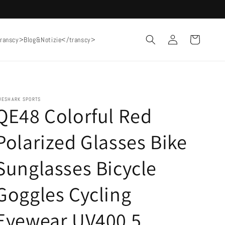
Accedi
Carrello
ranscy>Blog&Notizie</transcy>
UESHARK SPORTS
QE48 Colorful Red
Polarized Glasses Bike
Sunglasses Bicycle
Goggles Cycling
Eyewear UV400 5