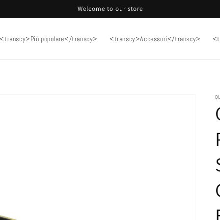
Welcome to our store
<transcy>Più popolare</transcy>
<transcy>Accessori</transcy>
<t
Q