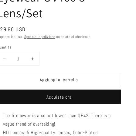
Lens/Set
rezzo
29.90 USD
i
mposte incluse.
Spese di spedizione
calcolate al check-out.
istino
uantità
Diminuisci
Aumenta
quantità
quantità
per
per
Aggiungi al carrello
QE48
QE48
Colorful
Colorful
Red
Red
Acquista ora
Polarized
Polarized
Glasses
Glasses
Bike
Bike
The firepower is also not lower than QE42. There is a
Sunglasses
Sunglasses
vague trend of overtaking!
Bicycle
Bicycle
Goggles
Goggles
HD Lenses: 5 High-quality Lenses, Color-Plated