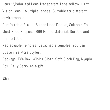
Cycling
Cycling
Lens*2,Polarized Lens,Transparent Lens,Yellow Night
Eyewear
Eyewear
Vision Lens，Multiple Lenses, Suitable for different
UV400
UV400
5
5
environments；
Lens/Set
Lens/Set
Comfortable Frame: Streamlined Design, Suitable For
Most Face Shapes; TR90 Frame Material, Durable and
Comfortable;
Replaceable Temples: Detachable temples, You Can
Customize More Styles;
Package: EVA Box, Wiping Cloth, Soft Cloth Bag, Myopia
Box, Daily Carry, As a gift.
Share